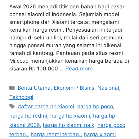
Awal 2026 menjadi titik perubahan bagi pasar
ponsel Xiaomi di Indonesia. Sejumlah model
smartphone dari Xiaomi tercatat mengalami
kenaikan harga resmi. Penyesuaian ini terjadi
hampir di seluruh lini, mulai dari seri premium
hingga ponsel murah yang selama ini dikenal
ramah di kantong. Pantauan pada situs resmi
Mi.co.id menunjukkan kenaikan harga berada di
kisaran Rp 100.000 …
Read more
C
Berita Utama
,
Ekonomi / Bisnis
,
Nasional
,
a
Teknologi
t
T
daftar harga hp xiaomi
,
harga hp poco
,
e
a
harga hp redmi
,
harga hp xiaomi
,
harga hp
g
g
xiaomi 2026
,
harga hp xiaomi naik
,
harga poco
o
s
r
terbaru
,
harga redmi terbaru
,
harga xiaomi