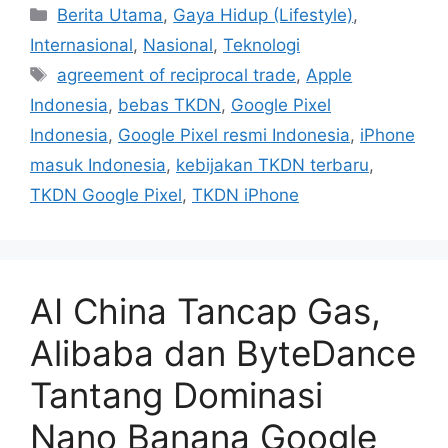
C
Berita Utama
,
Gaya Hidup (Lifestyle)
,
a
Internasional
,
Nasional
,
Teknologi
t
T
agreement of reciprocal trade
,
Apple
e
a
Indonesia
,
bebas TKDN
,
Google Pixel
g
g
Indonesia
,
Google Pixel resmi Indonesia
,
iPhone
o
s
r
masuk Indonesia
,
kebijakan TKDN terbaru
,
i
TKDN Google Pixel
,
TKDN iPhone
e
s
AI China Tancap Gas,
Alibaba dan ByteDance
Tantang Dominasi
Nano Banana Google