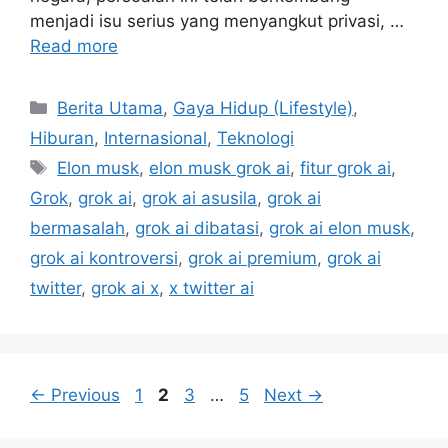
menjadi isu serius yang menyangkut privasi, …
Read more
C
Berita Utama
,
Gaya Hidup (Lifestyle)
,
a
Hiburan
,
Internasional
,
Teknologi
t
T
Elon musk
,
elon musk grok ai
,
fitur grok ai
,
e
a
Grok
,
grok ai
,
grok ai asusila
,
grok ai
g
g
bermasalah
,
grok ai dibatasi
,
grok ai elon musk
,
o
s
r
grok ai kontroversi
,
grok ai premium
,
grok ai
i
twitter
,
grok ai x
,
x twitter ai
e
s
P
P
P
P
←
Previous
1
2
3
…
5
Next
→
a
a
a
a
g
g
g
g