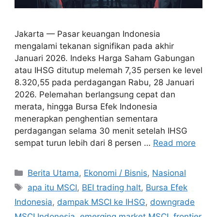
Jakarta — Pasar keuangan Indonesia
mengalami tekanan signifikan pada akhir
Januari 2026. Indeks Harga Saham Gabungan
atau IHSG ditutup melemah 7,35 persen ke level
8.320,55 pada perdagangan Rabu, 28 Januari
2026. Pelemahan berlangsung cepat dan
merata, hingga Bursa Efek Indonesia
menerapkan penghentian sementara
perdagangan selama 30 menit setelah IHSG
sempat turun lebih dari 8 persen …
Read more
C
Berita Utama
,
Ekonomi / Bisnis
,
Nasional
a
T
apa itu MSCI
,
BEI trading halt
,
Bursa Efek
t
a
Indonesia
,
dampak MSCI ke IHSG
,
downgrade
e
g
MSCI Indonesia
,
emerging market MSCI
,
frontier