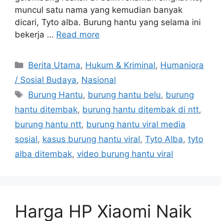
muncul satu nama yang kemudian banyak
dicari, Tyto alba. Burung hantu yang selama ini
bekerja …
Read more
C
Berita Utama
,
Hukum & Kriminal
,
Humaniora
a
/ Sosial Budaya
,
Nasional
t
T
Burung Hantu
,
burung hantu belu
,
burung
e
a
hantu ditembak
,
burung hantu ditembak di ntt
,
g
g
burung hantu ntt
,
burung hantu viral media
o
s
r
sosial
,
kasus burung hantu viral
,
Tyto Alba
,
tyto
i
alba ditembak
,
video burung hantu viral
e
s
Harga HP Xiaomi Naik