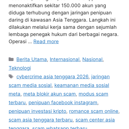
menonaktifkan sekitar 150.000 akun yang
diduga terhubung dengan jaringan penipuan
daring di kawasan Asia Tenggara. Langkah ini
dilakukan melalui kerja sama dengan sejumlah
lembaga penegak hukum dari berbagai negara.
Operasi …
Read more
C
Berita Utama
,
Internasional
,
Nasional
,
a
Teknologi
t
T
cybercrime asia tenggara 2026
,
jaringan
e
a
scam media sosial
,
keamanan media sosial
g
g
meta
,
meta blokir akun scam
,
modus scam
o
s
r
terbaru
,
penipuan facebook instagram
,
i
penipuan investasi kripto
,
romance scam online
,
e
scam asia tenggara terbaru
,
scam center asia
s
tenggara
,
scam whatsapp terbaru