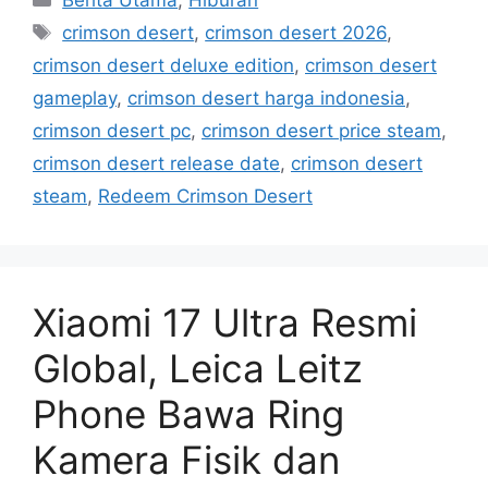
Berita Utama
,
Hiburan
a
T
crimson desert
,
crimson desert 2026
,
t
a
crimson desert deluxe edition
,
crimson desert
e
g
gameplay
,
crimson desert harga indonesia
,
g
s
crimson desert pc
,
crimson desert price steam
,
o
r
crimson desert release date
,
crimson desert
i
steam
,
Redeem Crimson Desert
e
s
Xiaomi 17 Ultra Resmi
Global, Leica Leitz
Phone Bawa Ring
Kamera Fisik dan