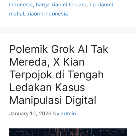
i
indonesia
,
harga xiaomi terbaru
,
hp xiaomi
e
mahal
,
xiaomi indonesia
s
Polemik Grok AI Tak
Mereda, X Kian
Terpojok di Tengah
Ledakan Kasus
Manipulasi Digital
January 10, 2026
by
admin