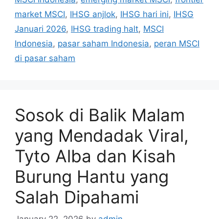
g
s
market MSCI
,
IHSG anjlok
,
IHSG hari ini
,
IHSG
o
r
Januari 2026
,
IHSG trading halt
,
MSCI
i
Indonesia
,
pasar saham Indonesia
,
peran MSCI
e
di pasar saham
s
Sosok di Balik Malam
yang Mendadak Viral,
Tyto Alba dan Kisah
Burung Hantu yang
Salah Dipahami
January 22, 2026
by
admin