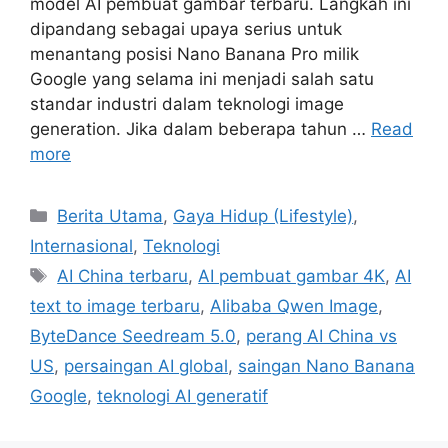
model AI pembuat gambar terbaru. Langkah ini
dipandang sebagai upaya serius untuk
menantang posisi Nano Banana Pro milik
Google yang selama ini menjadi salah satu
standar industri dalam teknologi image
generation. Jika dalam beberapa tahun …
Read
more
C
Berita Utama
,
Gaya Hidup (Lifestyle)
,
a
Internasional
,
Teknologi
t
T
AI China terbaru
,
AI pembuat gambar 4K
,
AI
e
a
text to image terbaru
,
Alibaba Qwen Image
,
g
g
ByteDance Seedream 5.0
,
perang AI China vs
o
s
r
US
,
persaingan AI global
,
saingan Nano Banana
i
Google
,
teknologi AI generatif
e
s