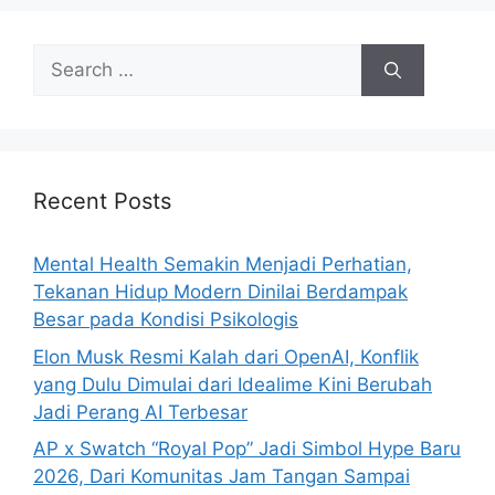
e
e
e
e
S
e
a
r
c
h
Recent Posts
f
o
Mental Health Semakin Menjadi Perhatian,
r
Tekanan Hidup Modern Dinilai Berdampak
:
Besar pada Kondisi Psikologis
Elon Musk Resmi Kalah dari OpenAI, Konflik
yang Dulu Dimulai dari Idealime Kini Berubah
Jadi Perang AI Terbesar
AP x Swatch “Royal Pop” Jadi Simbol Hype Baru
2026, Dari Komunitas Jam Tangan Sampai