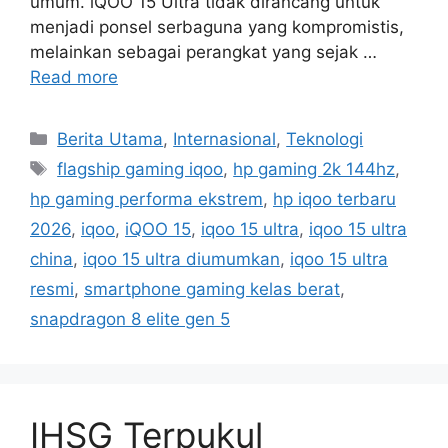
umum. iQOO 15 Ultra tidak dirancang untuk
menjadi ponsel serbaguna yang kompromistis,
melainkan sebagai perangkat yang sejak …
Read more
C
Berita Utama
,
Internasional
,
Teknologi
a
T
flagship gaming iqoo
,
hp gaming 2k 144hz
,
t
a
hp gaming performa ekstrem
,
hp iqoo terbaru
e
g
2026
,
iqoo
,
iQOO 15
,
iqoo 15 ultra
,
iqoo 15 ultra
g
s
china
,
iqoo 15 ultra diumumkan
,
iqoo 15 ultra
o
r
resmi
,
smartphone gaming kelas berat
,
i
snapdragon 8 elite gen 5
e
s
IHSG Terpukul