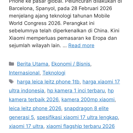
Phone ke pasar global. Peluncuran dilakukan di
Barcelona, Spanyol, pada 28 Februari 2026
menjelang ajang teknologi tahunan Mobile
World Congress 2026. Perangkat ini
sebelumnya telah diperkenalkan di China. Kini
Xiaomi memperluas pemasaran ke Eropa dan
sejumlah wilayah lain. …
Read more
C
Berita Utama
,
Ekonomi / Bisnis
,
a
Internasional
,
Teknologi
t
T
harga leica leitz phone 1tb
,
harga xiaomi 17
e
a
ultra indonesia
,
hp kamera 1 inci terbaru
,
hp
g
g
kamera terbaik 2026
,
kamera 200mp xiaomi
,
o
s
r
leica leitz phone 2026
,
snapdragon 8 elite
i
generasi 5
,
spesifikasi xiaomi 17 ultra lengkap
,
e
xiaomi 17 ultra
,
xiaomi flagship terbaru 2026
s