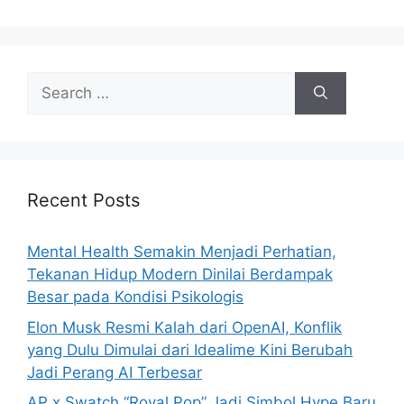
S
e
a
r
c
h
Recent Posts
f
o
Mental Health Semakin Menjadi Perhatian,
r
Tekanan Hidup Modern Dinilai Berdampak
:
Besar pada Kondisi Psikologis
Elon Musk Resmi Kalah dari OpenAI, Konflik
yang Dulu Dimulai dari Idealime Kini Berubah
Jadi Perang AI Terbesar
AP x Swatch “Royal Pop” Jadi Simbol Hype Baru