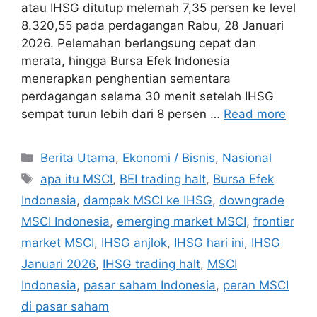
atau IHSG ditutup melemah 7,35 persen ke level
8.320,55 pada perdagangan Rabu, 28 Januari
2026. Pelemahan berlangsung cepat dan
merata, hingga Bursa Efek Indonesia
menerapkan penghentian sementara
perdagangan selama 30 menit setelah IHSG
sempat turun lebih dari 8 persen …
Read more
C
Berita Utama
,
Ekonomi / Bisnis
,
Nasional
a
T
apa itu MSCI
,
BEI trading halt
,
Bursa Efek
t
a
Indonesia
,
dampak MSCI ke IHSG
,
downgrade
e
g
MSCI Indonesia
,
emerging market MSCI
,
frontier
g
s
market MSCI
,
IHSG anjlok
,
IHSG hari ini
,
IHSG
o
r
Januari 2026
,
IHSG trading halt
,
MSCI
i
Indonesia
,
pasar saham Indonesia
,
peran MSCI
e
di pasar saham
s