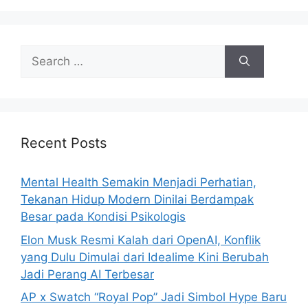
S
e
a
r
c
h
Recent Posts
f
o
Mental Health Semakin Menjadi Perhatian,
r
Tekanan Hidup Modern Dinilai Berdampak
:
Besar pada Kondisi Psikologis
Elon Musk Resmi Kalah dari OpenAI, Konflik
yang Dulu Dimulai dari Idealime Kini Berubah
Jadi Perang AI Terbesar
AP x Swatch “Royal Pop” Jadi Simbol Hype Baru