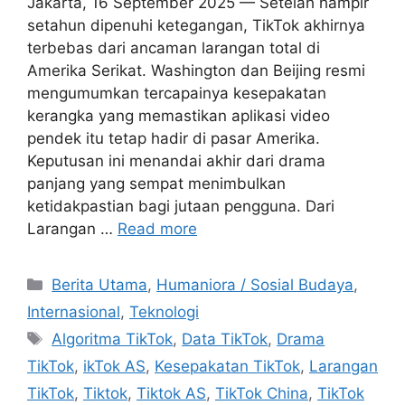
Jakarta, 16 September 2025 — Setelah hampir
setahun dipenuhi ketegangan, TikTok akhirnya
terbebas dari ancaman larangan total di
Amerika Serikat. Washington dan Beijing resmi
mengumumkan tercapainya kesepakatan
kerangka yang memastikan aplikasi video
pendek itu tetap hadir di pasar Amerika.
Keputusan ini menandai akhir dari drama
panjang yang sempat menimbulkan
ketidakpastian bagi jutaan pengguna. Dari
Larangan …
Read more
C
Berita Utama
,
Humaniora / Sosial Budaya
,
a
Internasional
,
Teknologi
t
T
Algoritma TikTok
,
Data TikTok
,
Drama
e
a
TikTok
,
ikTok AS
,
Kesepakatan TikTok
,
Larangan
g
g
TikTok
,
Tiktok
,
Tiktok AS
,
TikTok China
,
TikTok
o
s