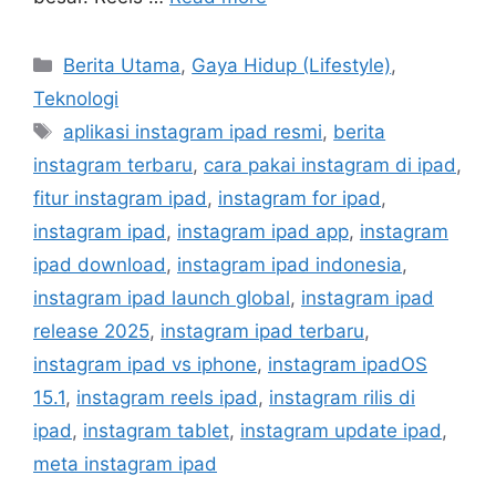
C
Berita Utama
,
Gaya Hidup (Lifestyle)
,
a
Teknologi
t
T
aplikasi instagram ipad resmi
,
berita
e
a
instagram terbaru
,
cara pakai instagram di ipad
,
g
g
fitur instagram ipad
,
instagram for ipad
,
o
s
r
instagram ipad
,
instagram ipad app
,
instagram
i
ipad download
,
instagram ipad indonesia
,
e
instagram ipad launch global
,
instagram ipad
s
release 2025
,
instagram ipad terbaru
,
instagram ipad vs iphone
,
instagram ipadOS
15.1
,
instagram reels ipad
,
instagram rilis di
ipad
,
instagram tablet
,
instagram update ipad
,
meta instagram ipad