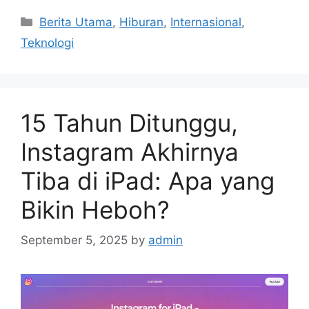
C
Berita Utama
,
Hiburan
,
Internasional
,
a
Teknologi
t
e
g
o
15 Tahun Ditunggu,
r
i
Instagram Akhirnya
e
Tiba di iPad: Apa yang
s
Bikin Heboh?
September 5, 2025
by
admin