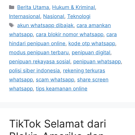
C
Berita Utama
,
Hukum & Kriminal
,
a
Internasional
,
Nasional
,
Teknologi
t
T
akun whatsapp dibajak
,
cara amankan
e
a
whatsapp
,
cara blokir nomor whatsapp
,
cara
g
g
hindari penipuan online
,
kode otp whatsapp
,
o
s
r
modus penipuan terbaru
,
penipuan digital
,
i
penipuan rekayasa sosial
,
penipuan whatsapp
,
e
polisi siber indonesia
,
rekening terkuras
s
whatsapp
,
scam whatsapp
,
share screen
whatsapp
,
tips keamanan online
TikTok Selamat dari