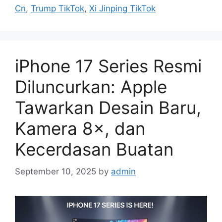
r
Cn
,
Trump TikTok
,
Xi Jinping TikTok
i
e
s
iPhone 17 Series Resmi
Diluncurkan: Apple
Tawarkan Desain Baru,
Kamera 8×, dan
Kecerdasan Buatan
September 10, 2025
by
admin