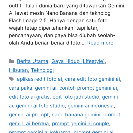
outfit. Itulah dunia baru yang ditawarkan Gemini
AI lewat mesin Nano Banana dan teknologi
Flash Image 2.5. Hanya dengan satu foto,
wajah tetap dipertahankan, tapi latar,
pencahayaan, dan gaya bisa diubah seolah-
olah Anda benar-benar difoto …
Read more
C
Berita Utama
,
Gaya Hidup (Lifestyle)
,
a
Hiburan
,
Teknologi
t
T
aplikasi edit foto ai
,
cara edit foto gemini ai
,
e
a
cara pakai gemini ai
,
contoh prompt gemini ai
,
g
g
edit foto ai gratis
,
edit foto jadi studio
,
gemini
o
s
r
ai
,
gemini ai foto studio
,
gemini ai indonesia
,
i
gemini ai prompt
,
nano banana gemini
,
prompt
e
gemini ai berdua
,
prompt gemini ai couple
,
s
prompt gemini ai keluarga
,
prompt gemini ai