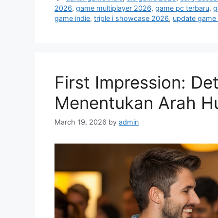
t
a
2026
,
game multiplayer 2026
,
game pc terbaru
,
g
e
g
game indie
,
triple i showcase 2026
,
update game 
g
s
o
r
i
e
First Impression: D
s
Menentukan Arah H
March 19, 2026
by
admin