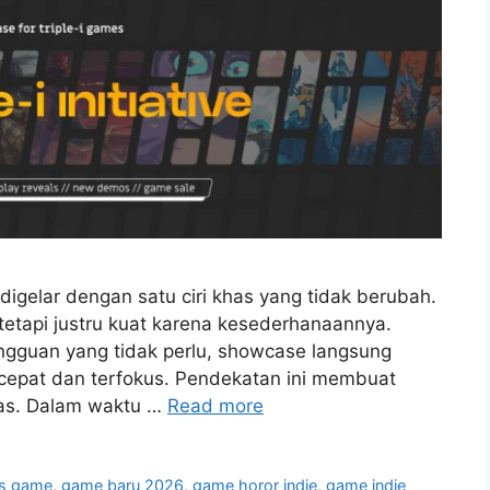
 digelar dengan satu ciri khas yang tidak berubah.
tetapi justru kuat karena kesederhanaannya.
gguan yang tidak perlu, showcase langsung
cepat dan terfokus. Pendekatan ini membuat
las. Dalam waktu …
Read more
ss game
,
game baru 2026
,
game horor indie
,
game indie