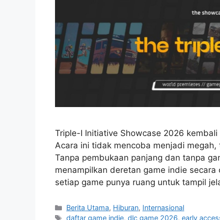
Triple-I Initiative Showcase 2026 kembali
Acara ini tidak mencoba menjadi megah, 
Tanpa pembukaan panjang dan tanpa gan
menampilkan deretan game indie secara 
setiap game punya ruang untuk tampil je
C
Berita Utama
,
Hiburan
,
Internasional
a
T
daftar game indie
,
dlc game 2026
,
early acce