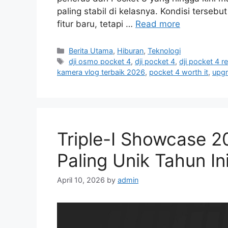
paling stabil di kelasnya. Kondisi terse
fitur baru, tetapi …
Read more
C
Berita Utama
,
Hiburan
,
Teknologi
a
T
dji osmo pocket 4
,
dji pocket 4
,
dji pocket 4 r
t
a
kamera vlog terbaik 2026
,
pocket 4 worth it
,
upgr
e
g
g
s
o
r
i
Triple-I Showcase 2
e
s
Paling Unik Tahun I
April 10, 2026
by
admin