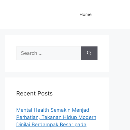
Home
S
e
a
r
c
h
Recent Posts
f
o
r
Mental Health Semakin Menjadi
:
Perhatian, Tekanan Hidup Modern
Dinilai Berdampak Besar pada