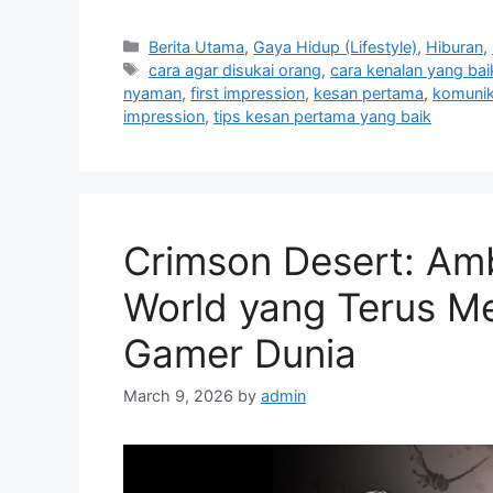
C
Berita Utama
,
Gaya Hidup (Lifestyle)
,
Hiburan
,
a
T
cara agar disukai orang
,
cara kenalan yang bai
t
a
nyaman
,
first impression
,
kesan pertama
,
komunik
e
g
impression
,
tips kesan pertama yang baik
g
s
o
r
i
e
Crimson Desert: Am
s
World yang Terus M
Gamer Dunia
March 9, 2026
by
admin