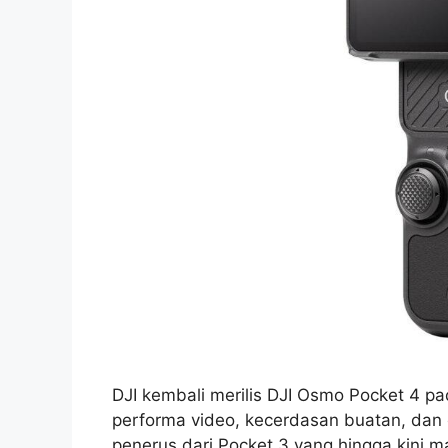
DJI kembali merilis DJI Osmo Pocket 4 p
performa video, kecerdasan buatan, dan e
penerus dari Pocket 3 yang hingga kini 