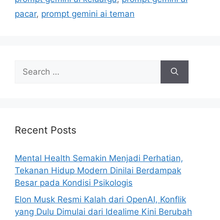
pacar
,
prompt gemini ai teman
S
e
a
r
c
h
Recent Posts
f
o
Mental Health Semakin Menjadi Perhatian,
r
Tekanan Hidup Modern Dinilai Berdampak
:
Besar pada Kondisi Psikologis
Elon Musk Resmi Kalah dari OpenAI, Konflik
yang Dulu Dimulai dari Idealime Kini Berubah