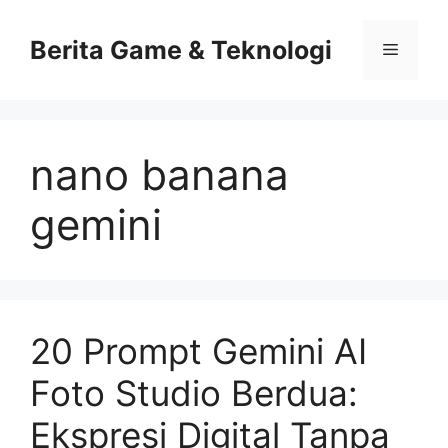
Skip
to
Berita Game & Teknologi
Menu
content
nano banana
gemini
20 Prompt Gemini AI
Foto Studio Berdua:
Ekspresi Digital Tanpa