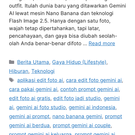
outfit. Itulah dunia baru yang ditawarkan Gemini
AI lewat mesin Nano Banana dan teknologi
Flash Image 2.5. Hanya dengan satu foto,
wajah tetap dipertahankan, tapi latar,
pencahayaan, dan gaya bisa diubah seolah-
olah Anda benar-benar difoto …
Read more
C
Berita Utama
,
Gaya Hidup (Lifestyle)
,
a
Hiburan
,
Teknologi
t
T
aplikasi edit foto ai
,
cara edit foto gemini ai
,
e
a
cara pakai gemini ai
,
contoh prompt gemini ai
,
g
g
edit foto ai gratis
,
edit foto jadi studio
,
gemini
o
s
r
ai
,
gemini ai foto studio
,
gemini ai indonesia
,
i
gemini ai prompt
,
nano banana gemini
,
prompt
e
gemini ai berdua
,
prompt gemini ai couple
,
s
prompt gemini ai keluarga
,
prompt gemini ai