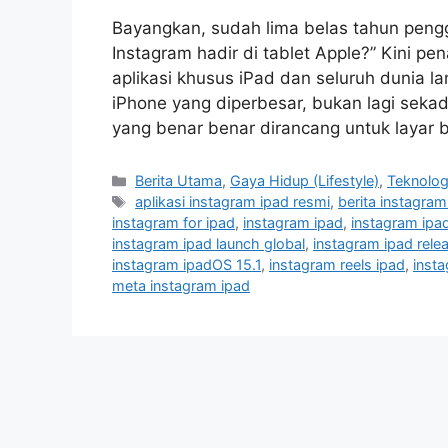
Bayangkan, sudah lima belas tahun pen
Instagram hadir di tablet Apple?” Kini pe
aplikasi khusus iPad dan seluruh dunia 
iPhone yang diperbesar, bukan lagi sekad
yang benar benar dirancang untuk layar 
C
Berita Utama
,
Gaya Hidup (Lifestyle)
,
Teknolog
a
T
aplikasi instagram ipad resmi
,
berita instagram
t
a
instagram for ipad
,
instagram ipad
,
instagram ipa
e
g
instagram ipad launch global
,
instagram ipad rel
g
s
instagram ipadOS 15.1
,
instagram reels ipad
,
insta
o
meta instagram ipad
r
i
e
s