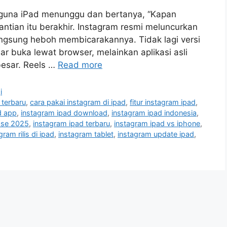
gguna iPad menunggu dan bertanya, “Kapan
nantian itu berakhir. Instagram resmi meluncurkan
langsung heboh membicarakannya. Tidak lagi versi
ar buka lewat browser, melainkan aplikasi asli
besar. Reels …
Read more
i
 terbaru
,
cara pakai instagram di ipad
,
fitur instagram ipad
,
d app
,
instagram ipad download
,
instagram ipad indonesia
,
ease 2025
,
instagram ipad terbaru
,
instagram ipad vs iphone
,
gram rilis di ipad
,
instagram tablet
,
instagram update ipad
,