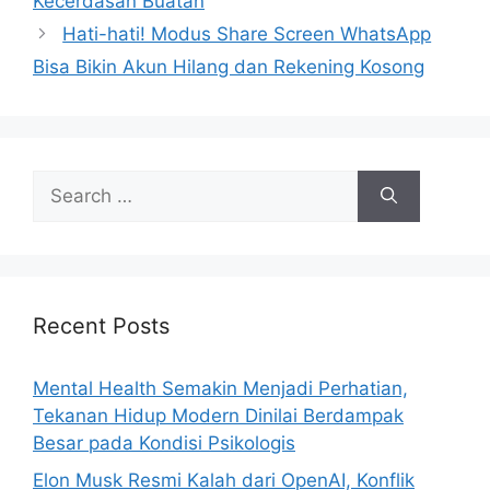
Kecerdasan Buatan
Hati-hati! Modus Share Screen WhatsApp
Bisa Bikin Akun Hilang dan Rekening Kosong
S
e
a
r
c
h
Recent Posts
f
o
Mental Health Semakin Menjadi Perhatian,
r
Tekanan Hidup Modern Dinilai Berdampak
:
Besar pada Kondisi Psikologis
Elon Musk Resmi Kalah dari OpenAI, Konflik