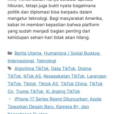
hiburan, tetapi juga bukti nyata bagaimana
politik dan diplomasi bisa berpadu dalam
mengatur teknologi. Bagi masyarakat Amerika,
kabar ini memberi kepastian bahwa platform
yang sudah menjadi bagian penting dari
kehidupan sehari-hari tidak akan hilang.
C
Berita Utama
,
Humaniora / Sosial Budaya
,
a
Internasional
,
Teknologi
t
T
Algoritma TikTok
,
Data TikTok
,
Drama
e
a
TikTok
,
ikTok AS
,
Kesepakatan TikTok
,
Larangan
g
g
TikTok
,
Tiktok
,
Tiktok AS
,
TikTok China
,
TikTok
o
s
r
Cn
,
Trump TikTok
,
Xi Jinping TikTok
i
iPhone 17 Series Resmi Diluncurkan: Apple
e
Tawarkan Desain Baru, Kamera 8×, dan
s