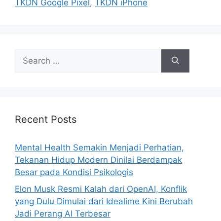
TKDN Google Pixel
,
TKDN iPhone
e
s
S
e
a
r
c
h
Recent Posts
f
o
Mental Health Semakin Menjadi Perhatian,
r
Tekanan Hidup Modern Dinilai Berdampak
:
Besar pada Kondisi Psikologis
Elon Musk Resmi Kalah dari OpenAI, Konflik
yang Dulu Dimulai dari Idealime Kini Berubah
Jadi Perang AI Terbesar