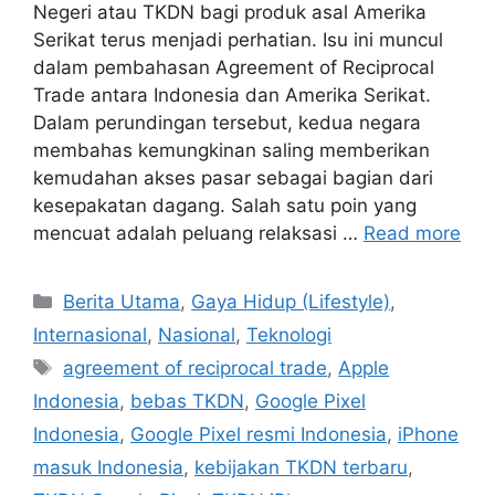
Negeri atau TKDN bagi produk asal Amerika
Serikat terus menjadi perhatian. Isu ini muncul
dalam pembahasan Agreement of Reciprocal
Trade antara Indonesia dan Amerika Serikat.
Dalam perundingan tersebut, kedua negara
membahas kemungkinan saling memberikan
kemudahan akses pasar sebagai bagian dari
kesepakatan dagang. Salah satu poin yang
mencuat adalah peluang relaksasi …
Read more
C
Berita Utama
,
Gaya Hidup (Lifestyle)
,
a
Internasional
,
Nasional
,
Teknologi
t
T
agreement of reciprocal trade
,
Apple
e
a
Indonesia
,
bebas TKDN
,
Google Pixel
g
g
Indonesia
,
Google Pixel resmi Indonesia
,
iPhone
o
s
r
masuk Indonesia
,
kebijakan TKDN terbaru
,
i