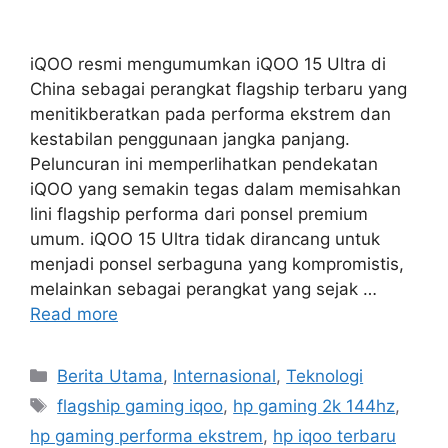
iQOO resmi mengumumkan iQOO 15 Ultra di
China sebagai perangkat flagship terbaru yang
menitikberatkan pada performa ekstrem dan
kestabilan penggunaan jangka panjang.
Peluncuran ini memperlihatkan pendekatan
iQOO yang semakin tegas dalam memisahkan
lini flagship performa dari ponsel premium
umum. iQOO 15 Ultra tidak dirancang untuk
menjadi ponsel serbaguna yang kompromistis,
melainkan sebagai perangkat yang sejak …
Read more
C
Berita Utama
,
Internasional
,
Teknologi
a
T
flagship gaming iqoo
,
hp gaming 2k 144hz
,
t
a
hp gaming performa ekstrem
,
hp iqoo terbaru
e