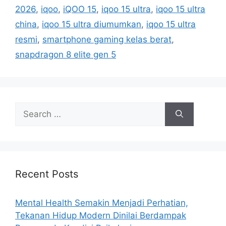
g
2026
,
iqoo
,
iQOO 15
,
iqoo 15 ultra
,
iqoo 15 ultra
g
s
china
,
iqoo 15 ultra diumumkan
,
iqoo 15 ultra
o
r
resmi
,
smartphone gaming kelas berat
,
i
snapdragon 8 elite gen 5
e
s
S
e
a
r
c
h
Recent Posts
f
o
Mental Health Semakin Menjadi Perhatian,
r
Tekanan Hidup Modern Dinilai Berdampak
: