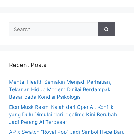
s
S
e
a
r
c
h
Recent Posts
f
o
Mental Health Semakin Menjadi Perhatian,
r
Tekanan Hidup Modern Dinilai Berdampak
:
Besar pada Kondisi Psikologis
Elon Musk Resmi Kalah dari OpenAI, Konflik
yang Dulu Dimulai dari Idealime Kini Berubah
Jadi Perang AI Terbesar
AP x Swatch “Royal Pop” Jadi Simbol Hype Baru