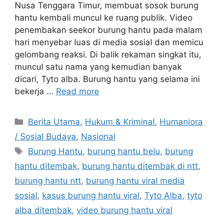
Nusa Tenggara Timur, membuat sosok burung
hantu kembali muncul ke ruang publik. Video
penembakan seekor burung hantu pada malam
hari menyebar luas di media sosial dan memicu
gelombang reaksi. Di balik rekaman singkat itu,
muncul satu nama yang kemudian banyak
dicari, Tyto alba. Burung hantu yang selama ini
bekerja …
Read more
C
Berita Utama
,
Hukum & Kriminal
,
Humaniora
a
/ Sosial Budaya
,
Nasional
t
T
Burung Hantu
,
burung hantu belu
,
burung
e
a
hantu ditembak
,
burung hantu ditembak di ntt
,
g
g
burung hantu ntt
,
burung hantu viral media
o
s
r
sosial
,
kasus burung hantu viral
,
Tyto Alba
,
tyto
i
alba ditembak
,
video burung hantu viral
e