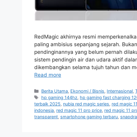
RedMagic akhirnya resmi memperkenalkan
paling ambisius sepanjang sejarah. Buka
pendinginannya yang belum pernah dila
sistem pendingin air dan udara aktif dala
dikembangkan selama tujuh tahun dan men
Read more
C
Berita Utama
,
Ekonomi / Bisnis
,
Internasional
,
a
T
hp gaming 144hz
,
hp gaming fast charging 1
t
a
terbaik 2025
,
nubia red magic series
,
red magic 1
e
g
indonesia
,
red magic 11 pro price
,
red magic 11 pr
g
s
transparent
,
smartphone gaming terbaru
,
snapdra
o
r
i