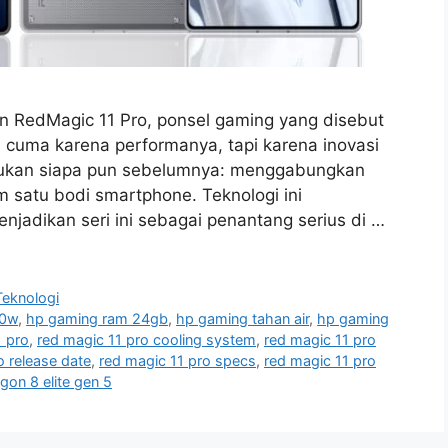
 RedMagic 11 Pro, ponsel gaming yang disebut
n cuma karena performanya, tapi karena inovasi
kukan siapa pun sebelumnya: menggabungkan
m satu bodi smartphone. Teknologi ini
jadikan seri ini sebagai penantang serius di …
Teknologi
20w
,
hp gaming ram 24gb
,
hp gaming tahan air
,
hp gaming
1 pro
,
red magic 11 pro cooling system
,
red magic 11 pro
o release date
,
red magic 11 pro specs
,
red magic 11 pro
gon 8 elite gen 5