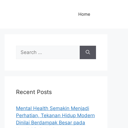
Home
S
e
a
r
c
h
Recent Posts
f
o
r
Mental Health Semakin Menjadi
:
Perhatian, Tekanan Hidup Modern
Dinilai Berdampak Besar pada