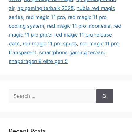
g
g
air
,
hp gaming terbaik 2025
,
nubia red magic
o
s
r
series
,
red magic 11 pro
,
red magic 11 pro
i
cooling system
,
red magic 11 pro indonesia
,
red
e
magic 11 pro price
,
red magic 11 pro release
s
date
,
red magic 11 pro specs
,
red magic 11 pro
transparent
,
smartphone gaming terbaru
,
snapdragon 8 elite gen 5
S
e
a
r
c
h
Recent Posts