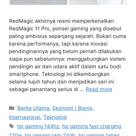
RedMagic akhirnya resmi memperkenalkan
RedMagic 11 Pro, ponsel gaming yang disebut
paling ambisius sepanjang sejarah. Bukan cuma
karena performanya, tapi karena inovasi
pendinginannya yang belum pernah dilakukan
siapa pun sebelumnya: menggabungkan sistem
pendingin air dan udara aktif dalam satu bodi
smartphone. Teknologi ini dikembangkan
selama tujuh tahun dan menjadikan seri ini
sebagai penantang serius di …
Read more
C
Berita Utama
,
Ekonomi / Bisnis
,
a
Internasional
,
Teknologi
t
T
hp gaming 144hz
,
hp gaming fast charging
e
a
120w
,
hp gaming ram 24gb
,
hp gaming tahan