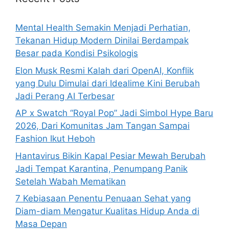
f
o
Mental Health Semakin Menjadi Perhatian,
r
Tekanan Hidup Modern Dinilai Berdampak
:
Besar pada Kondisi Psikologis
Elon Musk Resmi Kalah dari OpenAI, Konflik
yang Dulu Dimulai dari Idealime Kini Berubah
Jadi Perang AI Terbesar
AP x Swatch “Royal Pop” Jadi Simbol Hype Baru
2026, Dari Komunitas Jam Tangan Sampai
Fashion Ikut Heboh
Hantavirus Bikin Kapal Pesiar Mewah Berubah
Jadi Tempat Karantina, Penumpang Panik
Setelah Wabah Mematikan
7 Kebiasaan Penentu Penuaan Sehat yang
Diam-diam Mengatur Kualitas Hidup Anda di
Masa Depan