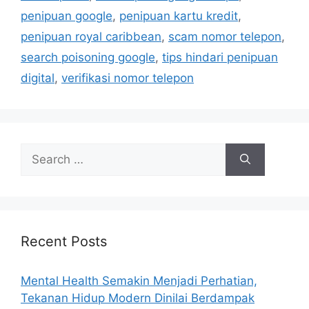
s
penipuan google
,
penipuan kartu kredit
,
penipuan royal caribbean
,
scam nomor telepon
,
search poisoning google
,
tips hindari penipuan
digital
,
verifikasi nomor telepon
S
e
a
r
c
h
Recent Posts
f
o
Mental Health Semakin Menjadi Perhatian,
r
Tekanan Hidup Modern Dinilai Berdampak
: