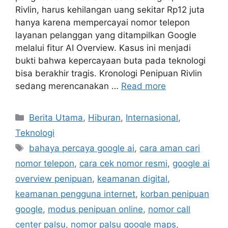
Rivlin, harus kehilangan uang sekitar Rp12 juta
hanya karena mempercayai nomor telepon
layanan pelanggan yang ditampilkan Google
melalui fitur AI Overview. Kasus ini menjadi
bukti bahwa kepercayaan buta pada teknologi
bisa berakhir tragis. Kronologi Penipuan Rivlin
sedang merencanakan …
Read more
C
Berita Utama
,
Hiburan
,
Internasional
,
a
Teknologi
t
T
bahaya percaya google ai
,
cara aman cari
e
a
nomor telepon
,
cara cek nomor resmi
,
google ai
g
g
overview penipuan
,
keamanan digital
,
o
s
r
keamanan pengguna internet
,
korban penipuan
i
google
,
modus penipuan online
,
nomor call
e
center palsu
,
nomor palsu google maps
,