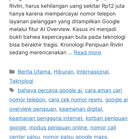
Rivlin, harus kehilangan uang sekitar Rp12 juta
hanya karena mempercayai nomor telepon
layanan pelanggan yang ditampilkan Google
melalui fitur AI Overview. Kasus ini menjadi
bukti bahwa kepercayaan buta pada teknologi
bisa berakhir tragis. Kronologi Penipuan Rivlin
sedang merencanakan …
Read more
C
Berita Utama
,
Hiburan
,
Internasional
,
a
Teknologi
t
T
bahaya percaya google ai
,
cara aman cari
e
a
nomor telepon
,
cara cek nomor resmi
,
google ai
g
g
overview penipuan
,
keamanan digital
,
o
s
r
keamanan pengguna internet
,
korban penipuan
i
google
,
modus penipuan online
,
nomor call
e
center palsu
,
nomor palsu google maps
,