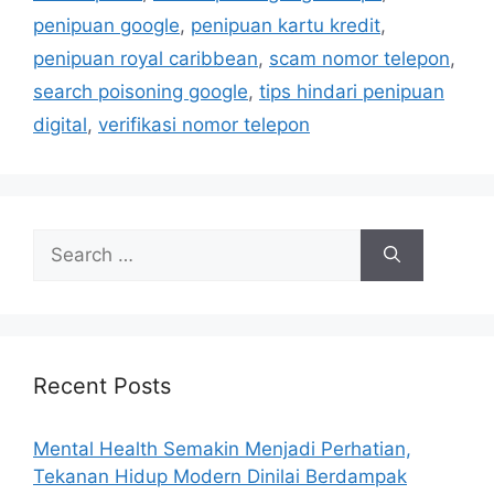
s
penipuan google
,
penipuan kartu kredit
,
penipuan royal caribbean
,
scam nomor telepon
,
search poisoning google
,
tips hindari penipuan
digital
,
verifikasi nomor telepon
S
e
a
r
c
h
Recent Posts
f
o
Mental Health Semakin Menjadi Perhatian,
r
Tekanan Hidup Modern Dinilai Berdampak
: