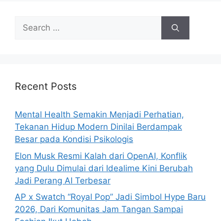
e
s
S
e
a
r
c
h
Recent Posts
f
o
Mental Health Semakin Menjadi Perhatian,
r
Tekanan Hidup Modern Dinilai Berdampak
:
Besar pada Kondisi Psikologis
Elon Musk Resmi Kalah dari OpenAI, Konflik
yang Dulu Dimulai dari Idealime Kini Berubah
Jadi Perang AI Terbesar
AP x Swatch “Royal Pop” Jadi Simbol Hype Baru
2026, Dari Komunitas Jam Tangan Sampai