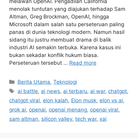
melawan OpenAI. Pengadilan California
menolak tuntutan yang diajukan terhadap Sam
Altman, Greg Brockman, OpenAI, hingga
Microsoft dalam salah satu perseteruan paling
panas di dunia teknologi modern. Namun hasil
sidang itu justru membuat drama di balik
industri AI semakin terbuka. Karena kasus ini
bukan sekadar konflik hukum biasa.
Perseteruan tersebut …
Read more
C
Berita Utama
,
Teknologi
a
T
ai battle
,
ai news
,
ai terbaru
,
ai war
,
chatgpt
,
t
a
chatgpt viral
,
elon kalah
,
Elon musk
,
elon vs ai
,
e
g
grok ai
,
openai
,
openai menang
,
openai viral
,
g
s
sam altman
,
silicon valley
,
tech war
,
xai
o
r
i