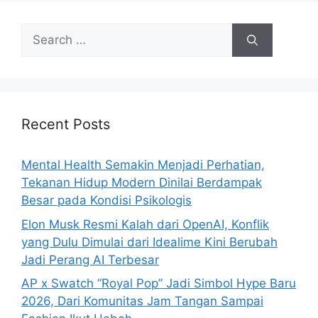
e
s
S
e
a
r
c
h
Recent Posts
f
o
Mental Health Semakin Menjadi Perhatian,
r
Tekanan Hidup Modern Dinilai Berdampak
:
Besar pada Kondisi Psikologis
Elon Musk Resmi Kalah dari OpenAI, Konflik
yang Dulu Dimulai dari Idealime Kini Berubah
Jadi Perang AI Terbesar
AP x Swatch “Royal Pop” Jadi Simbol Hype Baru
2026, Dari Komunitas Jam Tangan Sampai