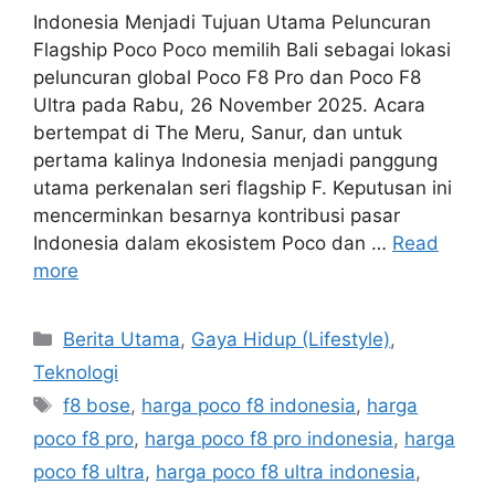
Indonesia Menjadi Tujuan Utama Peluncuran
Flagship Poco Poco memilih Bali sebagai lokasi
peluncuran global Poco F8 Pro dan Poco F8
Ultra pada Rabu, 26 November 2025. Acara
bertempat di The Meru, Sanur, dan untuk
pertama kalinya Indonesia menjadi panggung
utama perkenalan seri flagship F. Keputusan ini
mencerminkan besarnya kontribusi pasar
Indonesia dalam ekosistem Poco dan …
Read
more
C
Berita Utama
,
Gaya Hidup (Lifestyle)
,
a
Teknologi
t
T
f8 bose
,
harga poco f8 indonesia
,
harga
e
a
poco f8 pro
,
harga poco f8 pro indonesia
,
harga
g
g
poco f8 ultra
,
harga poco f8 ultra indonesia
,
o
s