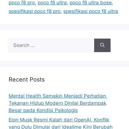
r
poco f8 pro
,
poco f8 ultra
,
poco f8 ultra bose
,
i
spesifikasi poco f8 pro
,
spesifikasi poco f8 ultra
e
s
S
e
a
r
c
h
Recent Posts
f
o
Mental Health Semakin Menjadi Perhatian,
r
Tekanan Hidup Modern Dinilai Berdampak
:
Besar pada Kondisi Psikologis
Elon Musk Resmi Kalah dari OpenAI, Konflik
yang Dulu Dimulai dari Idealime Kini Berubah