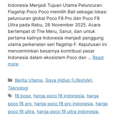
Indonesia Menjadi Tujuan Utama Peluncuran
Flagship Poco Poco memilih Bali sebagai lokasi
peluncuran global Poco F8 Pro dan Poco F8
Ultra pada Rabu, 26 November 2025. Acara
bertempat di The Meru, Sanur, dan untuk
pertama kalinya Indonesia menjadi panggung
utama perkenalan seri flagship F. Keputusan ini
mencerminkan besarnya kontribusi pasar
Indonesia dalam ekosistem Poco dan …
Read
more
C
Berita Utama
,
Gaya Hidup (Lifestyle)
,
a
Teknologi
t
T
f8 bose
,
harga poco f8 indonesia
,
harga
e
a
poco f8 pro
,
harga poco f8 pro indonesia
,
harga
g
g
poco f8 ultra
,
harga poco f8 ultra indonesia
,
o
s