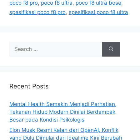
r
poco f8 pro
,
poco f8 ultra
,
poco f8 ultra bose
,
i
spesifikasi poco f8 pro
,
spesifikasi poco f8 ultra
e
s
S
e
a
r
c
h
Recent Posts
f
o
Mental Health Semakin Menjadi Perhatian,
r
Tekanan Hidup Modern Dinilai Berdampak
:
Besar pada Kondisi Psikologis
Elon Musk Resmi Kalah dari OpenAI, Konflik
yang Dulu Dimulai dari Idealime Kini Berubah