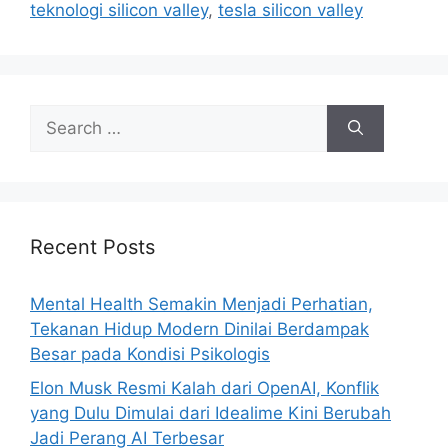
teknologi silicon valley
,
tesla silicon valley
s
S
e
a
r
c
h
Recent Posts
f
o
Mental Health Semakin Menjadi Perhatian,
r
Tekanan Hidup Modern Dinilai Berdampak
:
Besar pada Kondisi Psikologis
Elon Musk Resmi Kalah dari OpenAI, Konflik
yang Dulu Dimulai dari Idealime Kini Berubah
Jadi Perang AI Terbesar