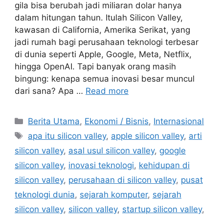
gila bisa berubah jadi miliaran dolar hanya
dalam hitungan tahun. Itulah Silicon Valley,
kawasan di California, Amerika Serikat, yang
jadi rumah bagi perusahaan teknologi terbesar
di dunia seperti Apple, Google, Meta, Netflix,
hingga OpenAI. Tapi banyak orang masih
bingung: kenapa semua inovasi besar muncul
dari sana? Apa …
Read more
C
Berita Utama
,
Ekonomi / Bisnis
,
Internasional
a
T
apa itu silicon valley
,
apple silicon valley
,
arti
t
a
silicon valley
,
asal usul silicon valley
,
google
e
g
silicon valley
,
inovasi teknologi
,
kehidupan di
g
s
silicon valley
,
perusahaan di silicon valley
,
pusat
o
r
teknologi dunia
,
sejarah komputer
,
sejarah
i
silicon valley
,
silicon valley
,
startup silicon valley
,
e