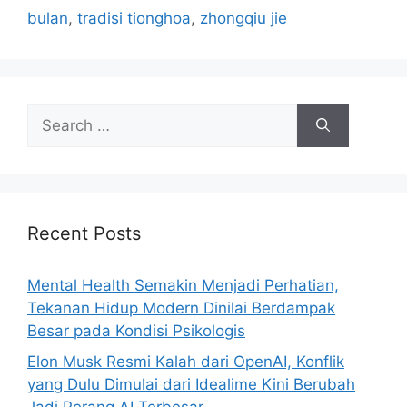
bulan
,
tradisi tionghoa
,
zhongqiu jie
S
e
a
r
c
h
Recent Posts
f
o
Mental Health Semakin Menjadi Perhatian,
r
Tekanan Hidup Modern Dinilai Berdampak
:
Besar pada Kondisi Psikologis
Elon Musk Resmi Kalah dari OpenAI, Konflik
yang Dulu Dimulai dari Idealime Kini Berubah
Jadi Perang AI Terbesar