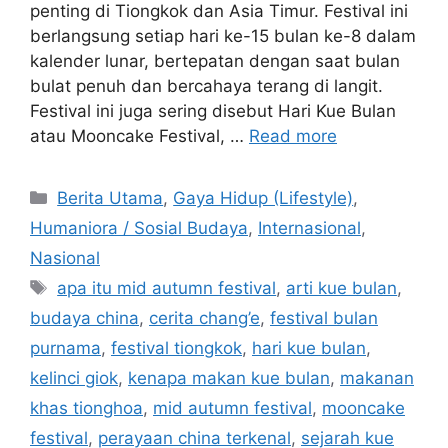
penting di Tiongkok dan Asia Timur. Festival ini
berlangsung setiap hari ke-15 bulan ke-8 dalam
kalender lunar, bertepatan dengan saat bulan
bulat penuh dan bercahaya terang di langit.
Festival ini juga sering disebut Hari Kue Bulan
atau Mooncake Festival, …
Read more
C
Berita Utama
,
Gaya Hidup (Lifestyle)
,
a
Humaniora / Sosial Budaya
,
Internasional
,
t
Nasional
e
T
apa itu mid autumn festival
,
arti kue bulan
,
g
a
budaya china
,
cerita chang’e
,
festival bulan
o
g
r
purnama
,
festival tiongkok
,
hari kue bulan
,
s
i
kelinci giok
,
kenapa makan kue bulan
,
makanan
e
khas tionghoa
,
mid autumn festival
,
mooncake
s
festival
,
perayaan china terkenal
,
sejarah kue