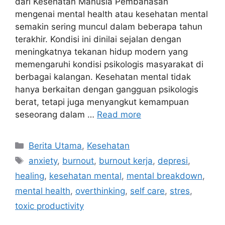
dari Kesehatan Manusia Pembahasan
mengenai mental health atau kesehatan mental
semakin sering muncul dalam beberapa tahun
terakhir. Kondisi ini dinilai sejalan dengan
meningkatnya tekanan hidup modern yang
memengaruhi kondisi psikologis masyarakat di
berbagai kalangan. Kesehatan mental tidak
hanya berkaitan dengan gangguan psikologis
berat, tetapi juga menyangkut kemampuan
seseorang dalam …
Read more
C
Berita Utama
,
Kesehatan
a
T
anxiety
,
burnout
,
burnout kerja
,
depresi
,
t
a
healing
,
kesehatan mental
,
mental breakdown
,
e
g
mental health
,
overthinking
,
self care
,
stres
,
g
s
toxic productivity
o
r