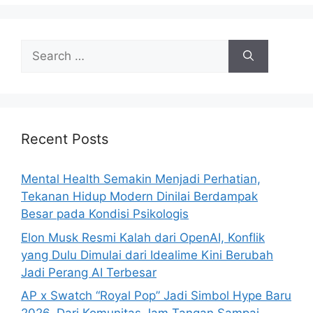
i
e
s
S
e
a
r
c
h
Recent Posts
f
o
Mental Health Semakin Menjadi Perhatian,
r
Tekanan Hidup Modern Dinilai Berdampak
:
Besar pada Kondisi Psikologis
Elon Musk Resmi Kalah dari OpenAI, Konflik
yang Dulu Dimulai dari Idealime Kini Berubah
Jadi Perang AI Terbesar
AP x Swatch “Royal Pop” Jadi Simbol Hype Baru