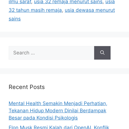
ilmu saraf
,
usia 32 remaja menurut sains
,
usia
e
32 tahun masih remaja
,
usia dewasa menurut
s
sains
S
e
a
r
c
h
Recent Posts
f
o
Mental Health Semakin Menjadi Perhatian,
r
Tekanan Hidup Modern Dinilai Berdampak
:
Besar pada Kondisi Psikologis
Elon Musk Resmi Kalah dari OpenAI, Konflik