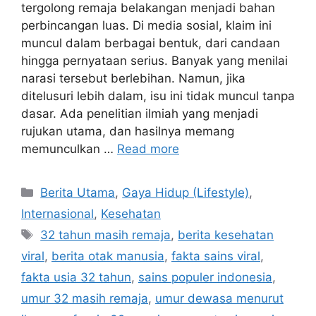
tergolong remaja belakangan menjadi bahan
perbincangan luas. Di media sosial, klaim ini
muncul dalam berbagai bentuk, dari candaan
hingga pernyataan serius. Banyak yang menilai
narasi tersebut berlebihan. Namun, jika
ditelusuri lebih dalam, isu ini tidak muncul tanpa
dasar. Ada penelitian ilmiah yang menjadi
rujukan utama, dan hasilnya memang
memunculkan …
Read more
C
Berita Utama
,
Gaya Hidup (Lifestyle)
,
a
Internasional
,
Kesehatan
t
T
32 tahun masih remaja
,
berita kesehatan
e
a
viral
,
berita otak manusia
,
fakta sains viral
,
g
g
fakta usia 32 tahun
,
sains populer indonesia
,
o
s
r
umur 32 masih remaja
,
umur dewasa menurut
i