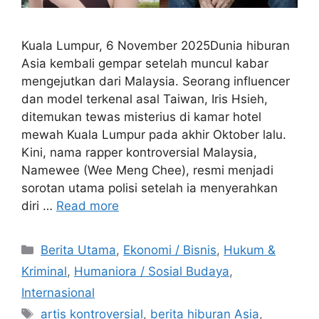
Kuala Lumpur, 6 November 2025Dunia hiburan
Asia kembali gempar setelah muncul kabar
mengejutkan dari Malaysia. Seorang influencer
dan model terkenal asal Taiwan, Iris Hsieh,
ditemukan tewas misterius di kamar hotel
mewah Kuala Lumpur pada akhir Oktober lalu.
Kini, nama rapper kontroversial Malaysia,
Namewee (Wee Meng Chee), resmi menjadi
sorotan utama polisi setelah ia menyerahkan
diri …
Read more
C
Berita Utama
,
Ekonomi / Bisnis
,
Hukum &
a
Kriminal
,
Humaniora / Sosial Budaya
,
t
Internasional
e
T
artis kontroversial
,
berita hiburan Asia
,
g