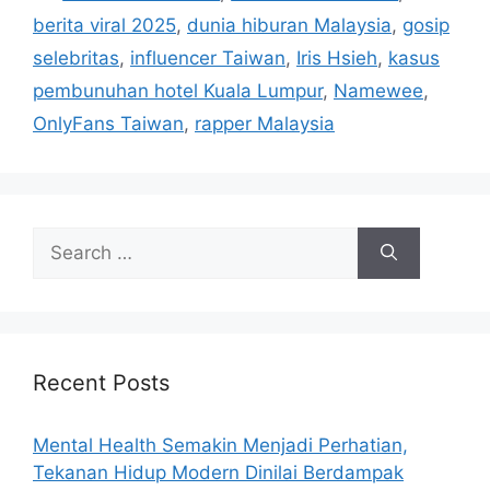
a
berita viral 2025
,
dunia hiburan Malaysia
,
gosip
o
g
r
selebritas
,
influencer Taiwan
,
Iris Hsieh
,
kasus
s
i
pembunuhan hotel Kuala Lumpur
,
Namewee
,
e
OnlyFans Taiwan
,
rapper Malaysia
s
S
e
a
r
c
h
Recent Posts
f
o
Mental Health Semakin Menjadi Perhatian,
r
Tekanan Hidup Modern Dinilai Berdampak
: