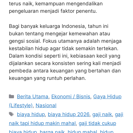
terus naik, kemampuan mengendalikan
pengeluaran menjadi faktor penentu.
Bagi banyak keluarga Indonesia, tahun ini
bukan tentang mengejar kemewahan atau
gengsi sosial. Fokus utamanya adalah menjaga
kestabilan hidup agar tidak semakin tertekan.
Dalam kondisi seperti ini, kebiasaan kecil yang
dijalankan secara konsisten sering kali menjadi
pembeda antara keuangan yang bertahan dan
keuangan yang runtuh perlahan.
C
Berita Utama
,
Ekonomi / Bisnis
,
Gaya Hidup
a
(Lifestyle)
,
Nasional
t
T
biaya hidup
,
biaya hidup 2026
,
gaji naik
,
gaji
e
a
naik tapi hidup makin mahal
,
gaji tidak cukup
g
g
biaya hidup
,
harga naik
,
hidup mahal
,
hidup
o