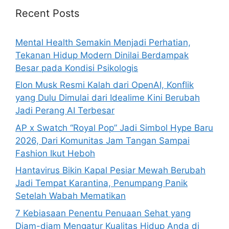
h
Recent Posts
f
o
Mental Health Semakin Menjadi Perhatian,
r
Tekanan Hidup Modern Dinilai Berdampak
:
Besar pada Kondisi Psikologis
Elon Musk Resmi Kalah dari OpenAI, Konflik
yang Dulu Dimulai dari Idealime Kini Berubah
Jadi Perang AI Terbesar
AP x Swatch “Royal Pop” Jadi Simbol Hype Baru
2026, Dari Komunitas Jam Tangan Sampai
Fashion Ikut Heboh
Hantavirus Bikin Kapal Pesiar Mewah Berubah
Jadi Tempat Karantina, Penumpang Panik
Setelah Wabah Mematikan
7 Kebiasaan Penentu Penuaan Sehat yang
Diam-diam Mengatur Kualitas Hidup Anda di