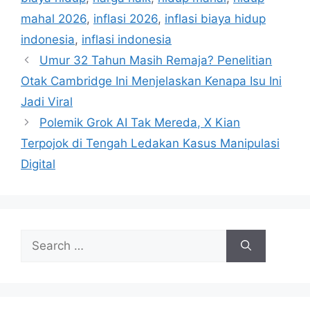
s
r
mahal 2026
,
inflasi 2026
,
inflasi biaya hidup
i
indonesia
,
inflasi indonesia
e
Umur 32 Tahun Masih Remaja? Penelitian
s
Otak Cambridge Ini Menjelaskan Kenapa Isu Ini
Jadi Viral
Polemik Grok AI Tak Mereda, X Kian
Terpojok di Tengah Ledakan Kasus Manipulasi
Digital
S
e
a
r
c